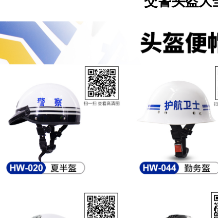
交警头盔大