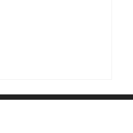
联系我们
24小时服务热线
18756086302