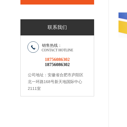
联系我们
销售热线：
CONTACT HOTLINE
18756086302
18756086302
安徽省合肥市庐阳区
公司地址：
北一环路168号新天地国际中心
2111室