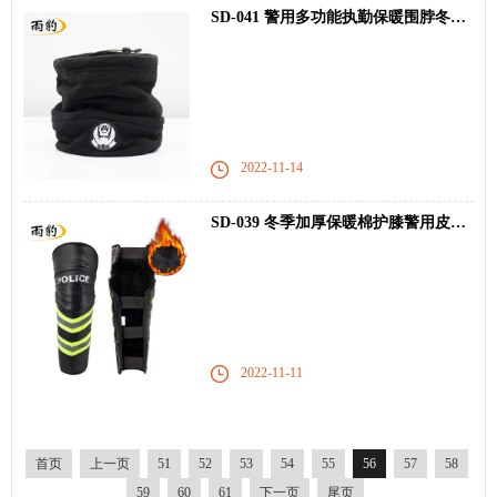
SD-041 警用多功能执勤保暖围脖冬季黑色围巾
2022-11-14
SD-039 冬季加厚保暖棉护膝警用皮护膝
2022-11-11
首页
上一页
51
52
53
54
55
56
57
58
59
60
61
下一页
尾页